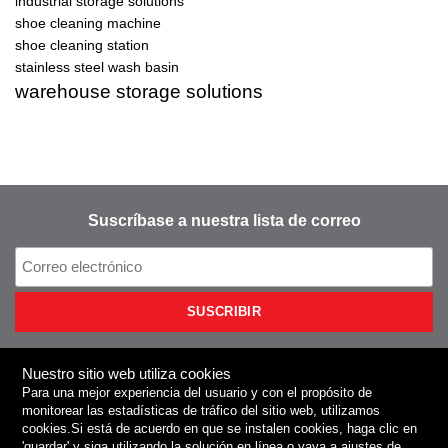
industrial storage solutions
shoe cleaning machine
shoe cleaning station
stainless steel wash basin
warehouse storage solutions
Suscríbase a nuestra lista de correo
Nuestro sitio web utiliza cookies
Para una mejor experiencia del usuario y con el propósito de
NIEROS
monitorear las estadísticas de tráfico del sitio web, utilizamos
cookies
.Si está de acuerdo en que se instalen cookies, haga clic en
'guardar'
y siga utilizando la solución en línea o vaya a
ajustes de